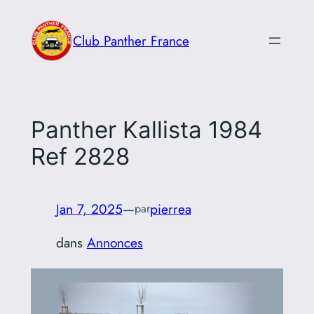
Aller
au
Club Panther France
contenu
Panther Kallista 1984
Ref 2828
Jan 7, 2025
—
pierrea
par
dans
Annonces