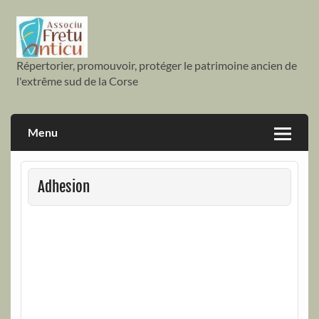
Skip
to
content
Répertorier, promouvoir, protéger le patrimoine ancien de
Associu fretu anticu
l'extrême sud de la Corse
Menu
Adhesion