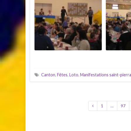
Canton
,
Fêtes
,
Loto
,
Manifestations saint-pierr
1
…
97