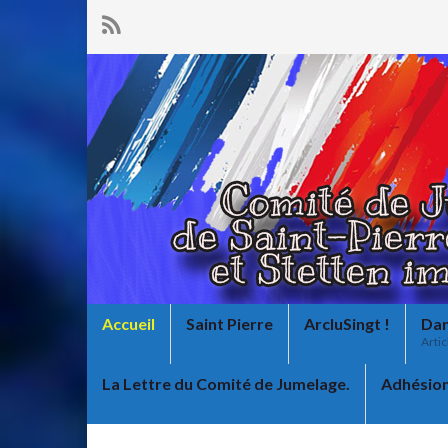
Accueil
Saint Pierre
ArcluSingt !
Dan
Arti
La Lettre du Comité de Jumelage.
Adhésio