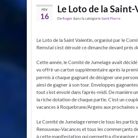
Le Loto de la Saint
FÉV
16
De
Roger
dans la catégorie
Saint Pierre
Le Loto de la Saint Valentin, organisé par le Com
Remstal s’est déroulé ce dimanche devant près de 
Cette année, le Comité de Jumelage avait décidé 
vu offrir un carton supplémentaire après la premi
permis à chaque gagnant de désigner une personne 
ainsi de gagner à son tour. Enveloppes gagnantes,
tout s’est envolé dans l’après-midi. De manière un
la riche dotation de chaque partie. C’est un coupl
vacances à Roquebrune/Argens aux prochaines v
Le Comité de Jumelage remercie tous les participa
Renouveau-Vacances et tous les commerçants de Sa
à cette manifestation qui permettra d’organiser d