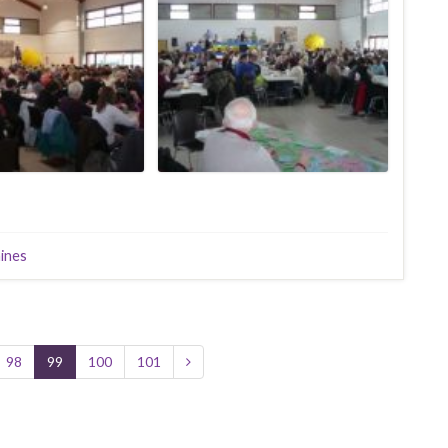
aines
98
99
100
101