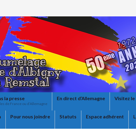
s la presse
En direct d’Allemagne
Visitez l
cles de France ou d’Allemagne
n
Pour nous joindre
Statuts
Espace adhérent
L