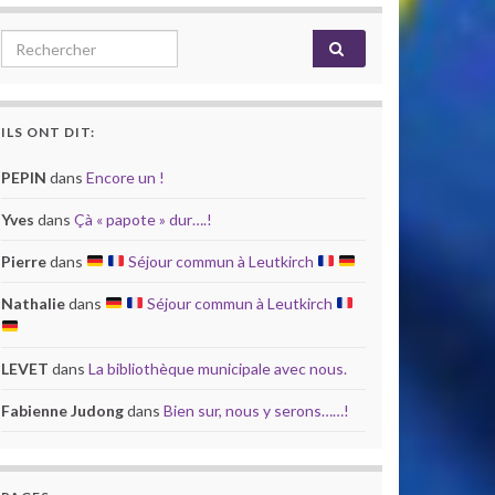
Search for:
ILS ONT DIT:
PEPIN
dans
Encore un !
Yves
dans
Çà « papote » dur….!
Pierre
dans
Séjour commun à Leutkirch
Nathalie
dans
Séjour commun à Leutkirch
LEVET
dans
La bibliothèque municipale avec nous.
Fabienne Judong
dans
Bien sur, nous y serons……!