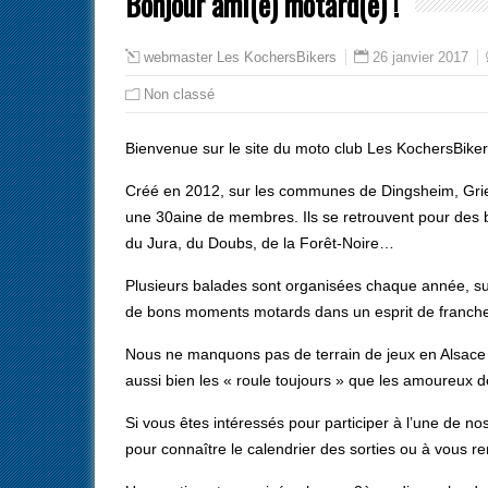
Bonjour ami(e) motard(e) !
26 janvier 2017
webmaster Les KochersBikers
Non classé
Bienvenue sur le site du moto club Les KochersBiker
Créé en 2012, sur les communes de Dingsheim, Gries
une 30aine de membres. Ils se retrouvent pour des b
du Jura, du Doubs, de la Forêt-Noire…
Plusieurs balades sont organisées chaque année, su
de bons moments motards dans un esprit de franch
Nous ne manquons pas de terrain de jeux en Alsace 
aussi bien les « roule toujours » que les amoureux de
Si vous êtes intéressés pour participer à l’une de no
pour connaître le calendrier des sorties ou à vous r