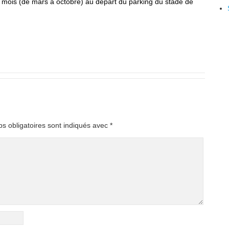
mois (de mars à octobre) au départ du parking du stade de
s obligatoires sont indiqués avec
*