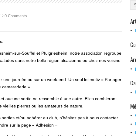
0 Comments
Ar
s.
Co
heim-sur-Souffel et Pfulgriesheim, notre association regroupe
Ar
alades dans notre belle région alsacienne ou chez nos voisins
r une journée ou sur un week-end. Un seul leitmotiv « Partager
Ca
e camaraderie ».
et aucune sortie ne ressemble à une autre. Elles combleront
Mé
 vieilles pierres ou les amateurs de nature.
s sorties et/ou adhérer au club, n’hésitez pas à nous contacter
endre sur la page « Adhésion ».