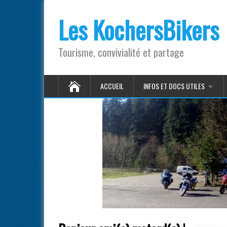
Les KochersBikers
Tourisme, convivialité et partage
ACCUEIL
INFOS ET DOCS UTILES