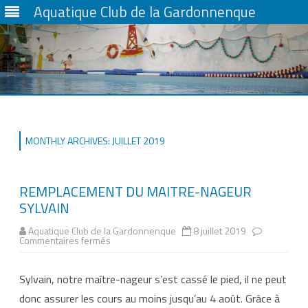
Aquatique Club de la Gardonnenque
Skip
to
content
MONTHLY ARCHIVES:
JUILLET 2019
REMPLACEMENT DU MAITRE-NAGEUR
SYLVAIN
Aquatique Club de la Gardonnenque
8 juillet 2019
sur
Commentaires fermés
REMPLACEMENT
DU
MAITRE-
Sylvain, notre maître-nageur s’est cassé le pied, il ne peut
NAGEUR
SYLVAIN
donc assurer les cours au moins jusqu’au 4 août. Grâce à