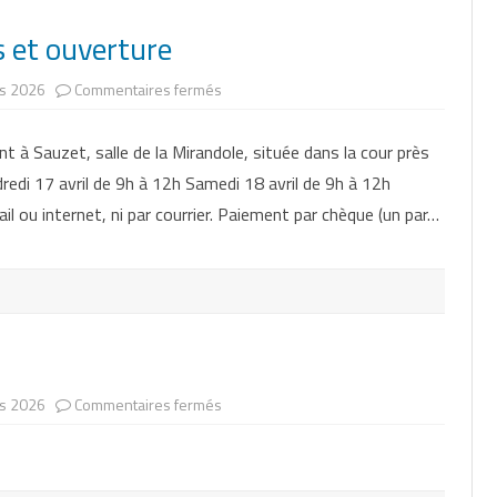
s et ouverture
sur
s 2026
Commentaires fermés
Saison
2026
:
t à Sauzet, salle de la Mirandole, située dans la cour près
inscriptions
et
ndredi 17 avril de 9h à 12h Samedi 18 avril de 9h à 12h
ouverture
il ou internet, ni par courrier. Paiement par chèque (un par…
sur
s 2026
Commentaires fermés
Planning
2026