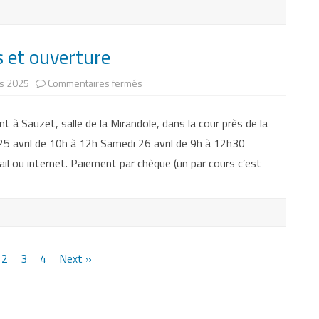
s et ouverture
sur
s 2025
Commentaires fermés
Saison
2025
:
t à Sauzet, salle de la Mirandole, dans la cour près de la
inscriptions
et
i 25 avril de 10h à 12h Samedi 26 avril de 9h à 12h30
ouverture
ail ou internet. Paiement par chèque (un par cours c’est
2
3
4
Next »