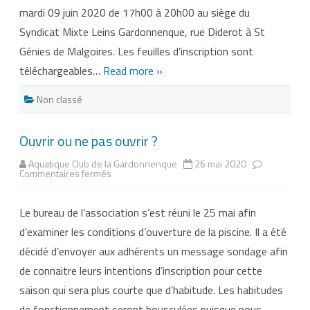
mardi 09 juin 2020 de 17h00 à 20h00 au siège du
Syndicat Mixte Leins Gardonnenque, rue Diderot à St
Génies de Malgoires. Les feuilles d’inscription sont
téléchargeables…
Read more »
Non classé
Ouvrir ou ne pas ouvrir ?
Aquatique Club de la Gardonnenque
26 mai 2020
sur
Commentaires fermés
Ouvrir
ou
ne
Le bureau de l’association s’est réuni le 25 mai afin
pas
ouvrir
d’examiner les conditions d’ouverture de la piscine. Il a été
?
décidé d’envoyer aux adhérents un message sondage afin
de connaitre leurs intentions d’inscription pour cette
saison qui sera plus courte que d’habitude. Les habitudes
de fonctionnement seront bousculées puisque nous