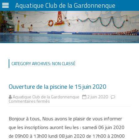
Aquatique Club de la Gardonnenque
Skip
to
content
CATEGORY ARCHIVES:
NON CLASSÉ
Ouverture de la piscine le 15 juin 2020
Aquatique Club de la Gardonnenque
2 juin 2020
sur
Commentaires fermés
Ouverture
de
la
Bonjour à tous, Nous avons le plaisir de vous informer
piscine
le
que les inscriptions auront lieu les : samedi 06 juin 2020
15
juin
de 09h00 à 13h00 lundi 08 juin 2020 de 17h00 à 20h00
2020