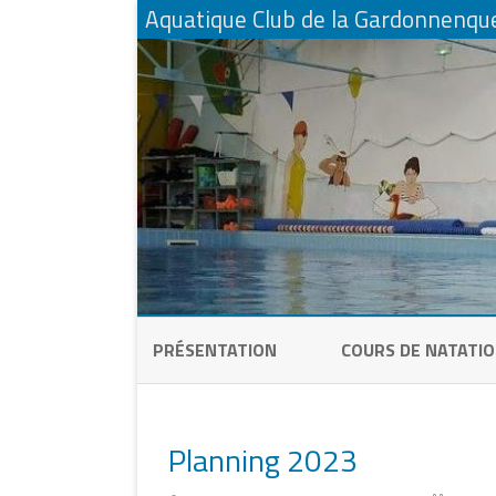
Aquatique Club de la Gardonnenqu
PRÉSENTATION
COURS DE NATATI
PÉQUÉLETS NAGEUR
CLUB FAMILLE
Planning 2023
CLUB ENFANTS &
PÉQUÉLETS