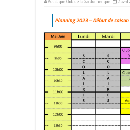
Aquatique Club de la Gardonnenque
2 avril
CLUB ADOLESCENTS
CLUB ADULTES
Planning 2023 – Début de saison
CLUB AQUAGYM
CLUB DU CAPITAINE
HADDOCK