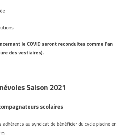
rée
autions
 concernant le COVID seront reconduites comme l’an
ure des vestiaires).
énévoles
Saison 2021
compagnateurs scolaires
 adhérents au syndicat de bénéficier du cycle piscine en
res.