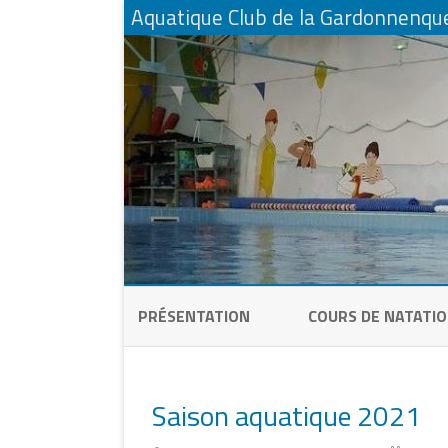
Aquatique Club de la Gardonnenqu
PRÉSENTATION
COURS DE NATATI
PÉQUÉLETS NAGEUR
CLUB FAMILLE
Saison aquatique 2021
CLUB ENFANTS &
PÉQUÉLETS