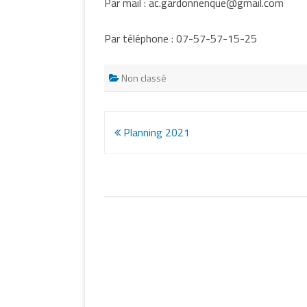
Par mail : ac.gardonnenque@gmail.com
Par téléphone : 07-57-57-15-25
Non classé
Navigation
Planning 2021
de
l’article