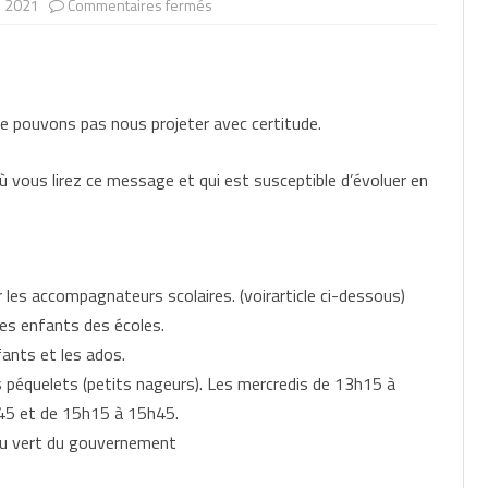
sur
l 2021
Commentaires fermés
Saison
aquatique
2021
e pouvons pas nous projeter avec certitude.
 vous lirez ce message et qui est susceptible d’évoluer en
 les accompagnateurs scolaires. (voirarticle ci-dessous)
les enfants des écoles.
fants et les ados.
s péquelets (petits nageurs). Les mercredis de 13h15 à
45 et de 15h15 à 15h45.
feu vert du gouvernement