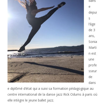
dans
e
depui
s
l’âge
de 3
ans,
Sonia
Marti
n est
une
profe
sseur
de
dans
e diplômé d’état qui a suivi sa formation pédagogique au
centre international de la danse jazz Rick Odums à paris où
elle intègre le jeune ballet jazz.