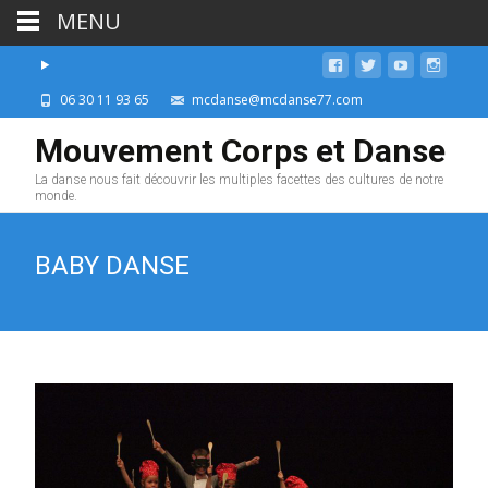
MENU
06 30 11 93 65
mcdanse@mcdanse77.com
Mouvement Corps et Danse
La danse nous fait découvrir les multiples facettes des cultures de notre
monde.
BABY DANSE