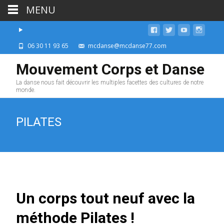
MENU
06 30 11 93 65
mcdanse@mcdanse77.com
Mouvement Corps et Danse
La danse nous fait découvrir les multiples facettes des cultures de notre
monde.
PILATES
Un corps tout neuf avec la
méthode Pilates !