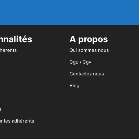
nnalités
A propos
dhérents
Qui sommes nous
Cgu / Cgv
Contactez nous
Blog
n
ur les adhérents