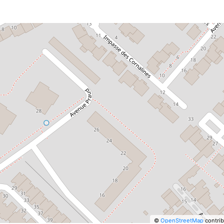
©
OpenStreetMap
contrib