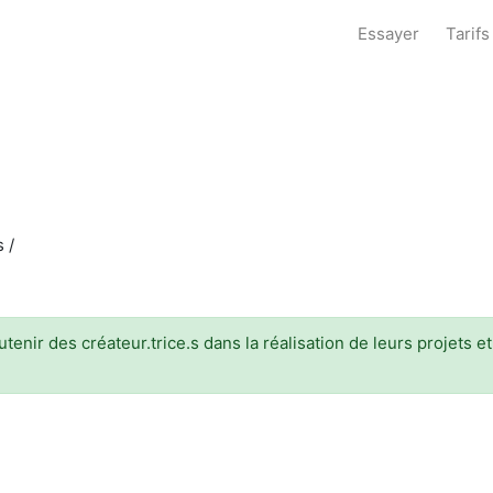
Essayer
Tarifs
 /
enir des créateur.trice.s dans la réalisation de leurs projets e