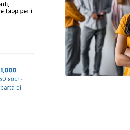
nti,
 l’app per i
11,000
 50 soci
·
carta di