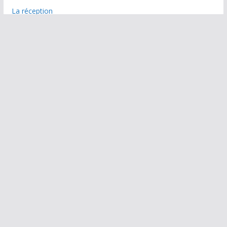
La réception
L’atelier graf
AEPC recrute
Offre d’emploi
Adhésion
Adhésion de soutien & Mécénat
CA ET Bureaux
Espace privé