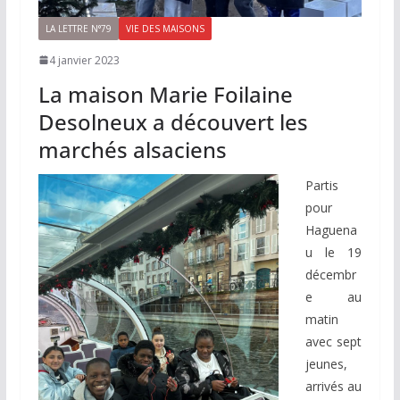
LA LETTRE N°79
VIE DES MAISONS
4 janvier 2023
La maison Marie Foilaine
Desolneux a découvert les
marchés alsaciens
Partis
pour
Haguena
u le 19
décembr
e au
matin
avec sept
jeunes,
arrivés au