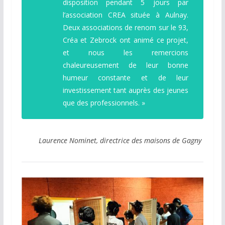
disposition pendant 5 jours par
l’association CREA située à Aulnay.
Deux associations de renom sur le 93,
Créa et Zebrock ont animé ce projet,
et nous les remercions
chaleureusement de leur bonne
humeur constante et de leur
investissement tant auprès des jeunes
que des professionnels. »
Laurence Nominet, directrice des maisons de Gagny