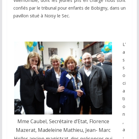
Villemomble, dont les jeunes pris en charge nous sont
confiés par le tribunal pour enfants de Bobigny, dans un
pavillon situé à Noisy le Sec.
L’
a
s
s
o
ci
a
ti
o
n
Mme Caubel, Secrétaire d’Etat, Florence
,
a
Mazerat, Madeleine Mathieu, Jean- Marc
-
Heller ancien magistrat, des présences qui