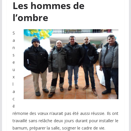
Les hommes de
l’ombre
S
a
n
s
e
u
x
l
a
c
é
rémonie des vœux n’aurait pas été aussi réussie. Ils ont
travaillé sans relâche deux jours durant pour installer le
barnum, préparer la salle, soigner le cadre de vie.