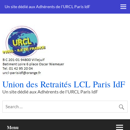
Skip
to
Un site dédié aux Adhérents de l'URCL Paris IdF
content
Union des Retraités LCL Paris IdF
Un site dédié aux Adhérents de l'URCL Paris IdF
Menu