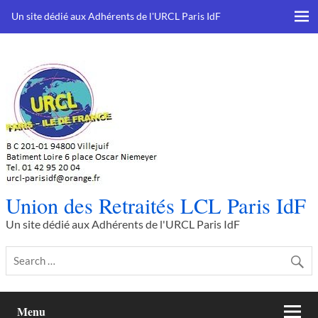
Skip
to
Un site dédié aux Adhérents de l'URCL Paris IdF
content
Union des Retraités LCL Paris IdF
Un site dédié aux Adhérents de l'URCL Paris IdF
Menu