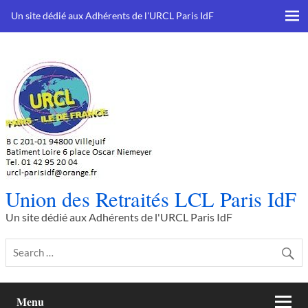
Skip
to
Un site dédié aux Adhérents de l'URCL Paris IdF
content
Union des Retraités LCL Paris IdF
Un site dédié aux Adhérents de l'URCL Paris IdF
Menu