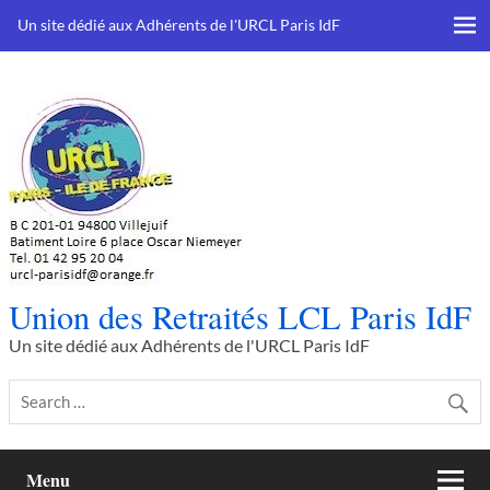
Skip
to
Un site dédié aux Adhérents de l'URCL Paris IdF
content
Union des Retraités LCL Paris IdF
Un site dédié aux Adhérents de l'URCL Paris IdF
Menu