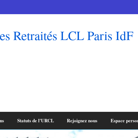
es Retraités LCL Paris IdF
ns
Statuts de l’URCL
Rejoignez nous
Espace perso