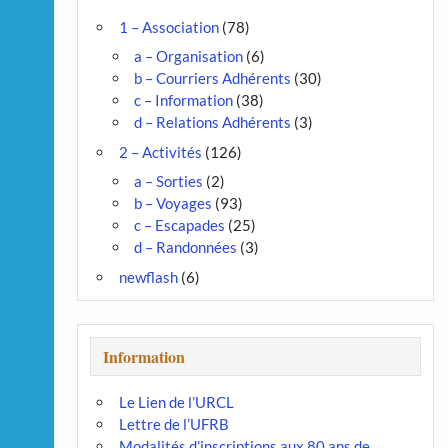
1 – Association
(78)
a – Organisation
(6)
b – Courriers Adhérents
(30)
c – Information
(38)
d – Relations Adhérents
(3)
2 – Activités
(126)
a – Sorties
(2)
b – Voyages
(93)
c – Escapades
(25)
d – Randonnées
(3)
newflash
(6)
Information
Le Lien de l’URCL
Lettre de l’UFRB
Modalités d’inscriptions aux 80 ans de