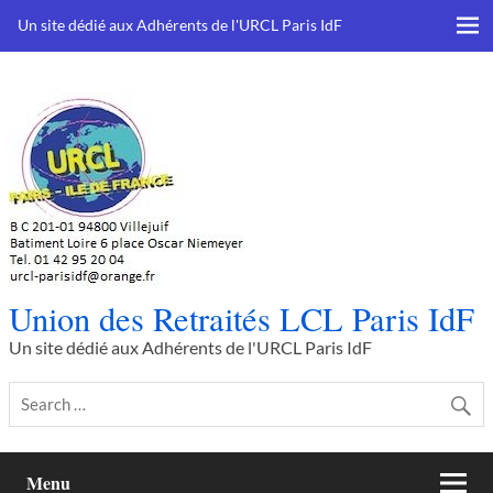
Skip
to
Un site dédié aux Adhérents de l'URCL Paris IdF
content
Union des Retraités LCL Paris IdF
Un site dédié aux Adhérents de l'URCL Paris IdF
Menu