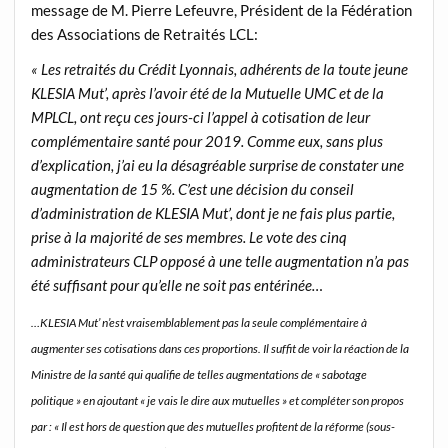
message de M. Pierre Lefeuvre, Président de la Fédération
des Associations de Retraités LCL:
« Les retraités du Crédit Lyonnais, adhérents de la toute jeune
KLESIA Mut’, après l’avoir été de la Mutuelle UMC et de la
MPLCL, ont reçu ces jours-ci l’appel à cotisation de leur
complémentaire santé pour 2019. Comme eux, sans plus
d’explication, j’ai eu la désagréable surprise de constater une
augmentation de 15 %. C’est une décision du conseil
d’administration de KLESIA Mut’, dont je ne fais plus partie,
prise à la majorité de ses membres. Le vote des cinq
administrateurs CLP opposé à une telle augmentation n’a pas
été suffisant pour qu’elle ne soit pas entérinée…
…KLESIA Mut’ n’est vraisemblablement pas la seule complémentaire à
augmenter ses cotisations dans ces proportions. Il suffit de voir la réaction de la
Ministre de la santé qui qualifie de telles augmentations de « sabotage
politique » en ajoutant « je vais le dire aux mutuelles » et compléter son propos
par : « Il est hors de question que des mutuelles profitent de la réforme (sous-