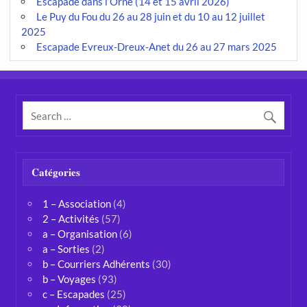
Escapade dans l’Orne (14 et 15 avril 2026)
Le Puy du Fou du 26 au 28 juin et du 10 au 12 juillet
2025
Escapade Evreux-Dreux-Anet du 26 au 27 mars 2025
Catégories
1 – Association
(4)
2 – Activités
(57)
a – Organisation
(6)
a – Sorties
(2)
b – Courriers Adhérents
(30)
b – Voyages
(93)
c – Escapades
(25)