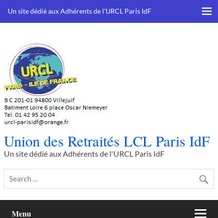
Skip
to
Un site dédié aux Adhérents de l'URCL Paris IdF
content
Union des Retraités LCL Paris IdF
Un site dédié aux Adhérents de l'URCL Paris IdF
Menu