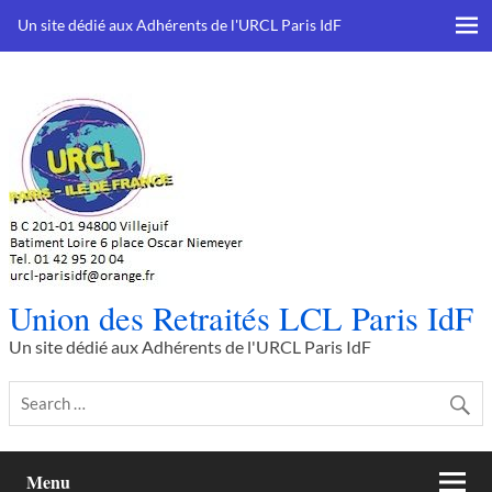
Skip
to
Un site dédié aux Adhérents de l'URCL Paris IdF
content
Union des Retraités LCL Paris IdF
Un site dédié aux Adhérents de l'URCL Paris IdF
Menu