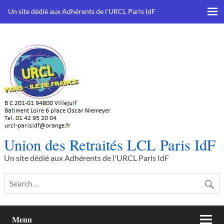
Skip
to
Un site dédié aux Adhérents de l'URCL Paris IdF
content
Union des Retraités LCL Paris IdF
Un site dédié aux Adhérents de l'URCL Paris IdF
Menu