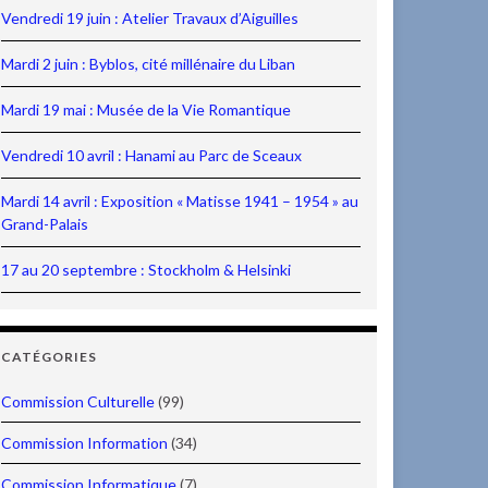
Vendredi 19 juin : Atelier Travaux d’Aiguilles
Mardi 2 juin : Byblos, cité millénaire du Liban
Mardi 19 mai : Musée de la Vie Romantique
Vendredi 10 avril : Hanami au Parc de Sceaux
Mardi 14 avril : Exposition « Matisse 1941 – 1954 » au
Grand-Palais
17 au 20 septembre : Stockholm & Helsinki
CATÉGORIES
Commission Culturelle
(99)
Commission Information
(34)
Commission Informatique
(7)