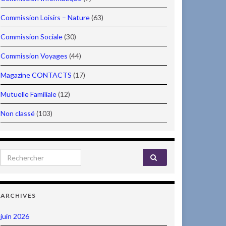
Commission Loisirs – Nature
(63)
Commission Sociale
(30)
Commission Voyages
(44)
Magazine CONTACTS
(17)
Mutuelle Familiale
(12)
Non classé
(103)
Search for:
ARCHIVES
juin 2026