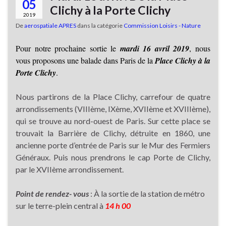
05
Clichy à la Porte Clichy
2019
De
aerospatiale APRES
dans la catégorie
Commission Loisirs - Nature
Pour notre prochaine sortie le
mardi 16 avril 2019
, nous
vous proposons une balade dans Paris de la
Place Clichy à la
Porte Clichy
.
Nous partirons de la Place Clichy, carrefour de quatre
arrondissements (VIIIème, IXème, XVIIème et XVIIIème),
qui se trouve au nord-ouest de Paris. Sur cette place se
trouvait la Barrière de Clichy, détruite en 1860, une
ancienne porte d’entrée de Paris sur le Mur des Fermiers
Généraux. Puis nous prendrons le cap Porte de Clichy,
par le XVIIème arrondissement.
Point de rendez- vous
: À la sortie de la station de métro
sur le terre-plein central à
14 h 00