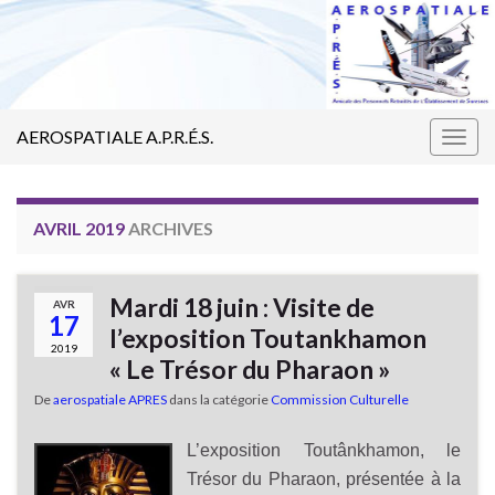
AEROSPATIALE A.P.R.É.S.
Togg
navig
AVRIL 2019
ARCHIVES
Mardi 18 juin : Visite de
AVR
17
l’exposition Toutankhamon
2019
« Le Trésor du Pharaon »
De
aerospatiale APRES
dans la catégorie
Commission Culturelle
L’exposition Toutânkhamon, le
Trésor du Pharaon, présentée à la