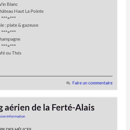
Vin Blanc
Château Haut La Pointe
***¤***
le : plate & gazeuse
***¤***
hampagne
***¤***
fé ou Thés
Faire un commentaire
 aérien de la Ferté-Alais
ion Information
PS DES HÉLICES