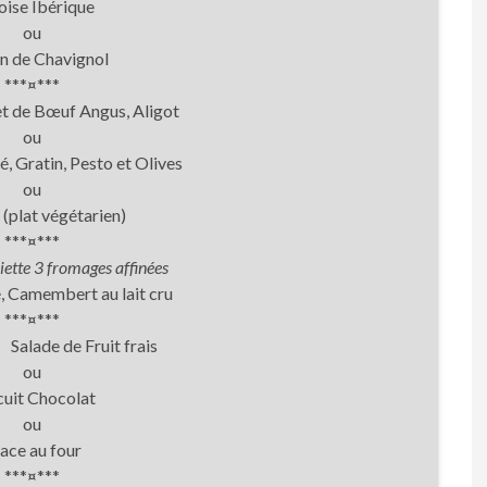
oise Ibérique
ou
in de Chavignol
***¤***
e Bœuf Angus, Aligot
ou
lé, Gratin, Pesto et Olives
ou
 (plat végétarien)
***¤***
iette 3 fromages affinées
, Camembert au lait cru
***¤***
lade de Fruit frais
ou
uit Chocolat
ou
ace au four
***¤***