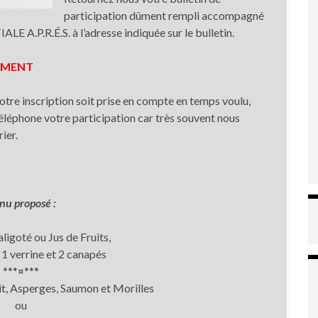
participation dûment rempli accompagné
E A.P.R.É.S. à l’adresse indiquée sur le bulletin.
IVEMENT
otre inscription soit prise en compte en temps voulu,
téléphone votre participation car très souvent nous
ier.
u proposé :
 aligoté ou Jus de Fruits,
 verrine et 2 canapés
***¤***
 Asperges, Saumon et Morilles
ou