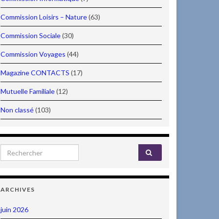
Commission Loisirs – Nature
(63)
Commission Sociale
(30)
Commission Voyages
(44)
Magazine CONTACTS
(17)
Mutuelle Familiale
(12)
Non classé
(103)
Search for:
ARCHIVES
juin 2026