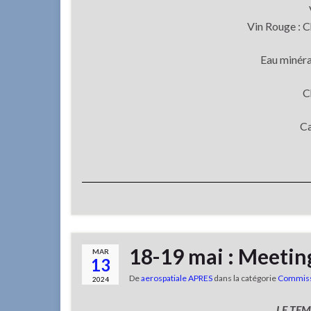
Vin Rouge : 
Eau minéra
C
Ca
18-19 mai : Meeting
MAR
13
De
aerospatiale APRES
dans la catégorie
Commiss
2024
LE TEM