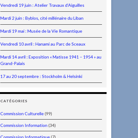
Vendredi 19 juin : Atelier Travaux d’Aiguilles
Mardi 2 juin : Byblos, cité millénaire du Liban
Mardi 19 mai : Musée de la Vie Romantique
Vendredi 10 avril : Hanami au Parc de Sceaux
Mardi 14 avril : Exposition « Matisse 1941 – 1954 » au
Grand-Palais
17 au 20 septembre : Stockholm & Helsinki
CATÉGORIES
Commission Culturelle
(99)
Commission Information
(34)
Commission Informatique
(7)