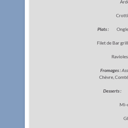
Ard
Crott
Plats :
Onglet d
Filet de Bar gril
Ravioles
Fromages :
Ass
Chèvre, Comté
Desserts :
Sa
Mi-c
Gl