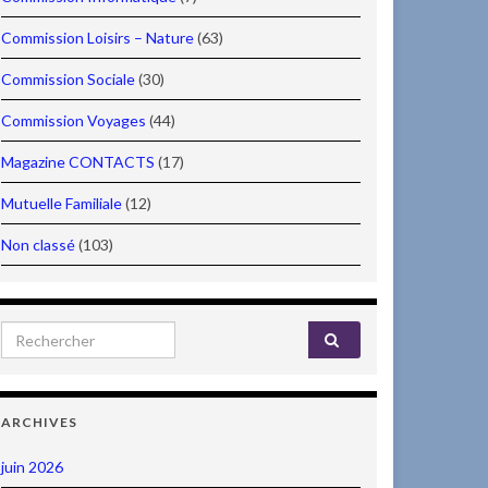
Commission Loisirs – Nature
(63)
Commission Sociale
(30)
Commission Voyages
(44)
Magazine CONTACTS
(17)
Mutuelle Familiale
(12)
Non classé
(103)
Search for:
ARCHIVES
juin 2026