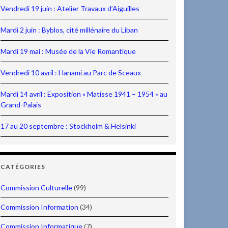
Vendredi 19 juin : Atelier Travaux d’Aiguilles
Mardi 2 juin : Byblos, cité millénaire du Liban
Mardi 19 mai : Musée de la Vie Romantique
Vendredi 10 avril : Hanami au Parc de Sceaux
Mardi 14 avril : Exposition « Matisse 1941 – 1954 » au
Grand-Palais
17 au 20 septembre : Stockholm & Helsinki
CATÉGORIES
Commission Culturelle
(99)
Commission Information
(34)
Commission Informatique
(7)