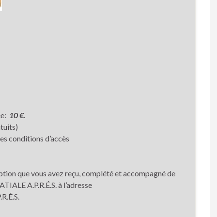
ée:
10 €
.
tuits)
les conditions d’accès
ription que vous avez reçu, complété et accompagné de
TIALE A.P.R.É.S. à l’adresse
R.É.S.