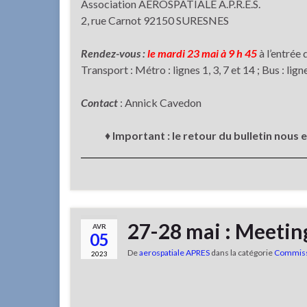
Association AEROSPATIALE A.P.R.É.S.
2, rue Carnot 92150 SURESNES
Rendez-vous :
le mardi 23 mai à 9 h 45
à l’entrée
Transport : Métro : lignes 1, 3, 7 et 14 ; Bus : lign
Contact
: Annick Cavedon
♦
Important : le retour du bulletin nous 
27-28 mai : Meeting
AVR
05
De
aerospatiale APRES
dans la catégorie
Commiss
2023