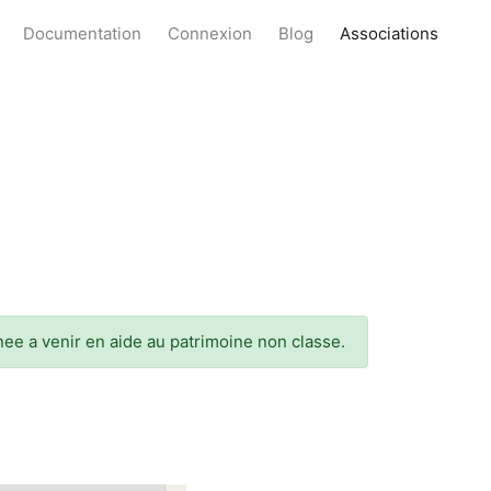
Documentation
Connexion
Blog
Associations
tinee a venir en aide au patrimoine non classe.