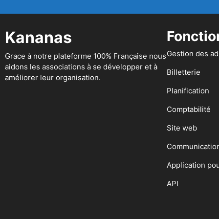
Kananas
Fonctio
Gestion des a
Grace à notre plateforme 100% Française nous
aidons les associations à se développer et à
Billetterie
améliorer leur organisation.
Planification
Comptabilité
Site web
Communicatio
Application po
API