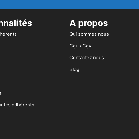
nnalités
A propos
dhérents
Qui sommes nous
Cgu / Cgv
Contactez nous
Blog
n
ur les adhérents