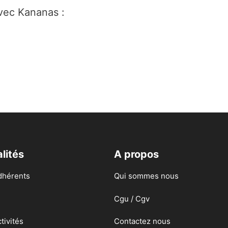
avec Kananas :
lités
A propos
dhérents
Qui sommes nous
Cgu / Cgv
tivités
Contactez nous