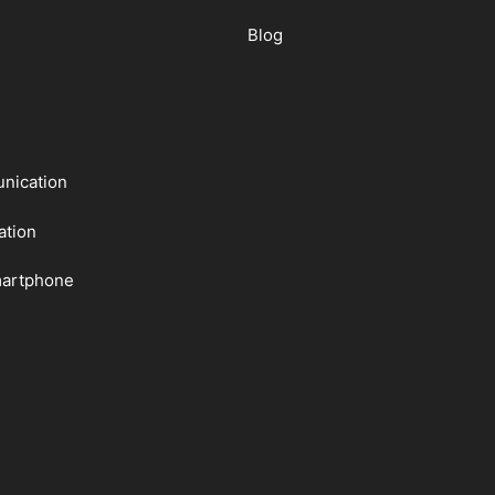
Blog
nication
ation
martphone