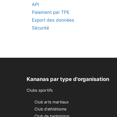
API
Paiement par TPE
Export des données
Sécurité
Kananas par type d'organisation
Clubs sportifs
Club arts martiaux
Club d'athlétisme
Club de badminton