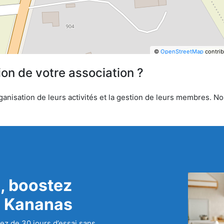
©
OpenStreetMap
contrib
ion de votre association ?
anisation de leurs activités et la gestion de leurs membres. Nou
, boostez
c Kananas
ez de 30 jours d’essai sans