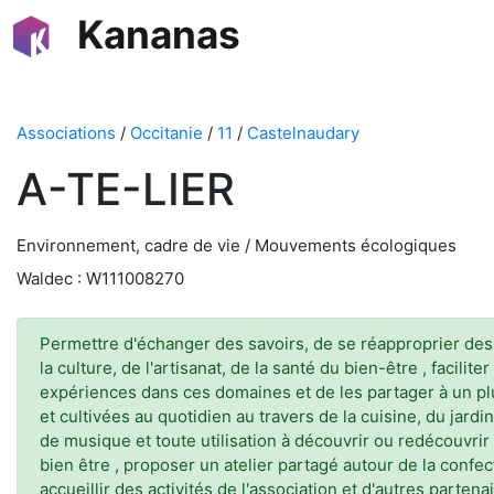
Kananas
Associations
/
Occitanie
/
11
/
Castelnaudary
A-TE-LIER
Environnement, cadre de vie / Mouvements écologiques
Waldec : W111008270
Permettre d'échanger des savoirs, de se réapproprier des sa
la culture, de l'artisanat, de la santé du bien-être , faci
expériences dans ces domaines et de les partager à un plu
et cultivées au quotidien au travers de la cuisine, du jard
de musique et toute utilisation à découvrir ou redécouvr
bien être , proposer un atelier partagé autour de la conf
accueillir des activités de l'association et d'autres part