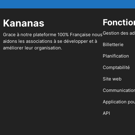
Kananas
Fonctio
Gestion des a
Grace à notre plateforme 100% Française nous
aidons les associations à se développer et à
Billetterie
améliorer leur organisation.
Planification
Comptabilité
Site web
Communicatio
Application po
API