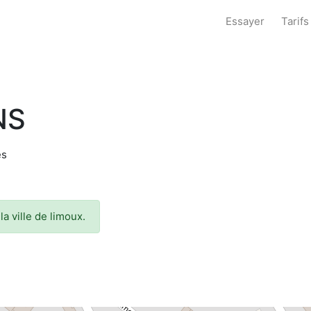
Essayer
Tarifs
NS
és
a ville de limoux.