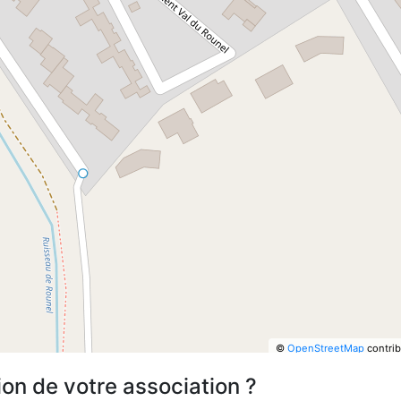
©
OpenStreetMap
contrib
ion de votre association ?