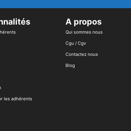
nnalités
A propos
dhérents
Qui sommes nous
Cgu / Cgv
Contactez nous
Blog
n
ur les adhérents