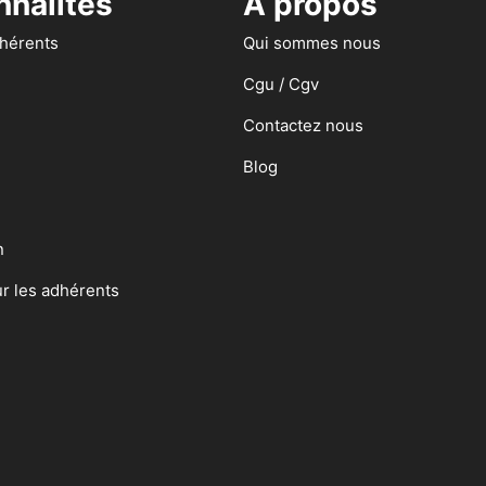
nnalités
A propos
dhérents
Qui sommes nous
Cgu / Cgv
Contactez nous
Blog
n
ur les adhérents