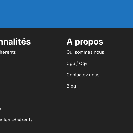
nnalités
A propos
dhérents
Qui sommes nous
Cgu / Cgv
Contactez nous
Blog
n
ur les adhérents