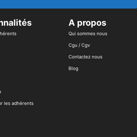
nnalités
A propos
dhérents
Qui sommes nous
Cgu / Cgv
Contactez nous
Blog
n
ur les adhérents