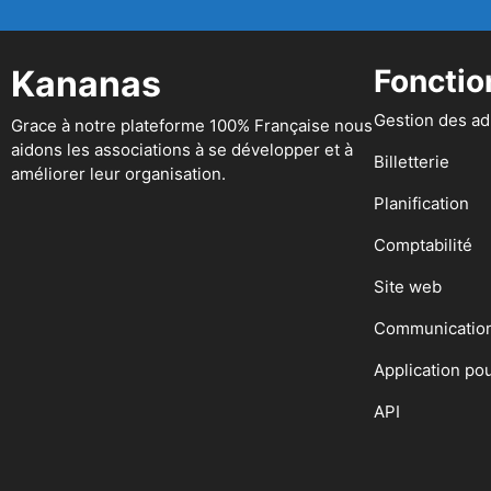
Kananas
Fonctio
Gestion des a
Grace à notre plateforme 100% Française nous
aidons les associations à se développer et à
Billetterie
améliorer leur organisation.
Planification
Comptabilité
Site web
Communicatio
Application po
API