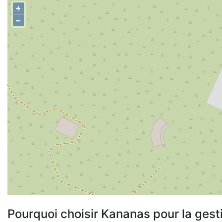
+
−
Pourquoi choisir Kananas pour la gest