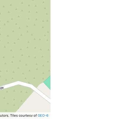
utors.
Tiles courtesy of
GEO-6