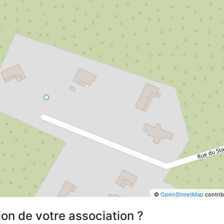
©
OpenStreetMap
contrib
ion de votre association ?