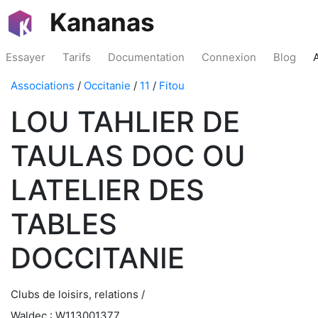
Kananas
Essayer
Tarifs
Documentation
Connexion
Blog
Associations
/
Occitanie
/
11
/
Fitou
LOU TAHLIER DE
TAULAS DOC OU
LATELIER DES
TABLES
DOCCITANIE
Clubs de loisirs, relations /
Waldec : W113001377