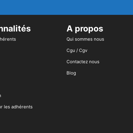
nnalités
A propos
dhérents
Qui sommes nous
Cgu / Cgv
Contactez nous
Blog
n
ur les adhérents