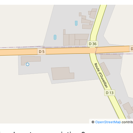
©
OpenStreetMap
contrib