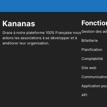
Kananas
Fonctio
Gestion des a
Grace à notre plateforme 100% Française nous
aidons les associations à se développer et à
Billetterie
améliorer leur organisation.
Planification
Comptabilité
Site web
Communicatio
Application po
API