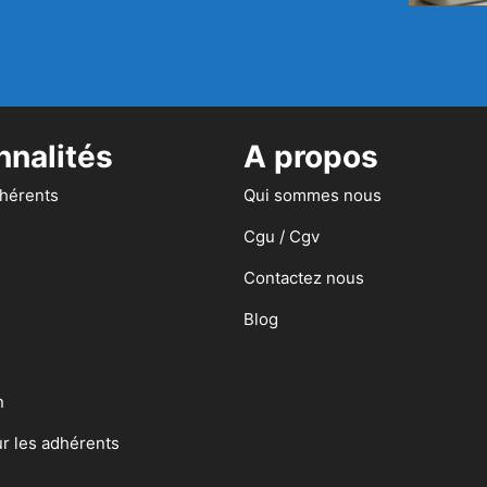
nnalités
A propos
dhérents
Qui sommes nous
Cgu / Cgv
Contactez nous
Blog
n
ur les adhérents