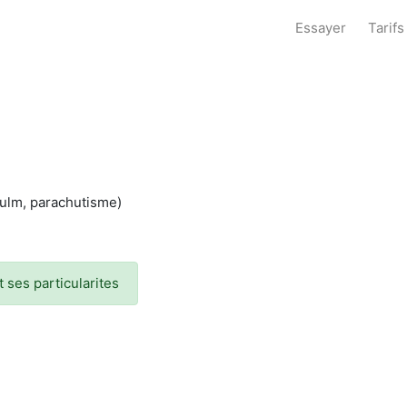
Essayer
Tarifs
, ulm, parachutisme)
 ses particularites