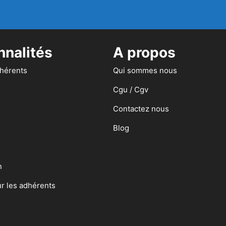
nnalités
A propos
dhérents
Qui sommes nous
Cgu / Cgv
Contactez nous
Blog
n
ur les adhérents