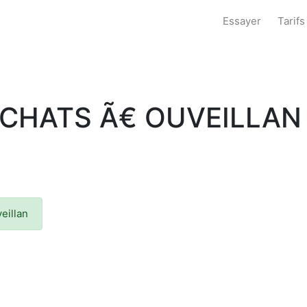
Essayer
Tarifs
S CHATS Ã€ OUVEILLAN
veillan