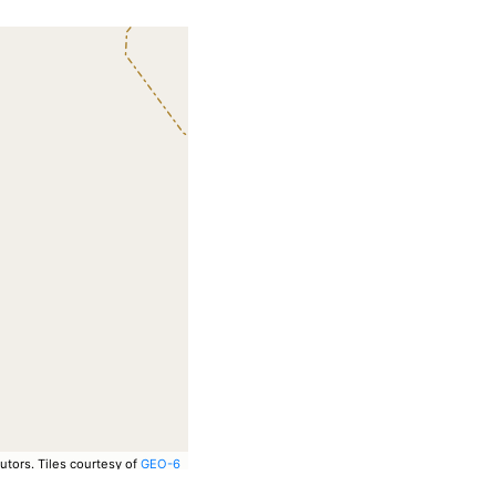
utors.
Tiles courtesy of
GEO-6