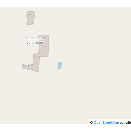
©
OpenStreetMap
contrib