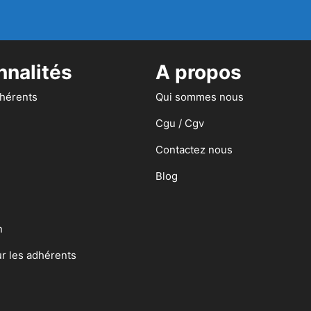
nnalités
A propos
dhérents
Qui sommes nous
Cgu / Cgv
Contactez nous
Blog
n
ur les adhérents