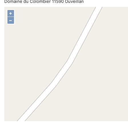
Domaine du Colombier 11590 Ouveillan
+
−