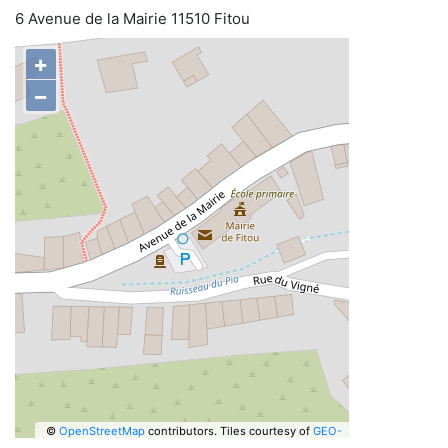
6 Avenue de la Mairie 11510 Fitou
+
−
©
OpenStreetMap
contributors.
Tiles courtesy of
GEO-
6