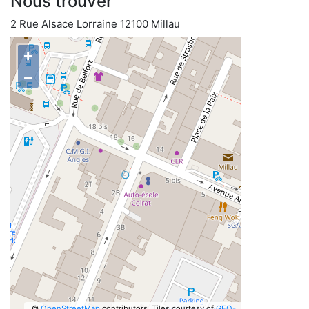
Nous trouver
2 Rue Alsace Lorraine 12100 Millau
+
−
©
OpenStreetMap
contributors.
Tiles courtesy of
GEO-