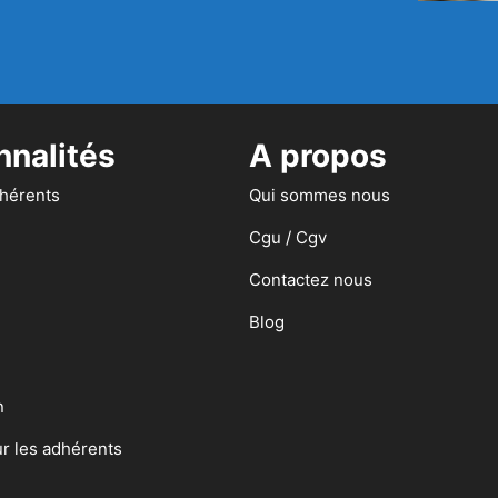
nnalités
A propos
dhérents
Qui sommes nous
Cgu / Cgv
Contactez nous
Blog
n
ur les adhérents