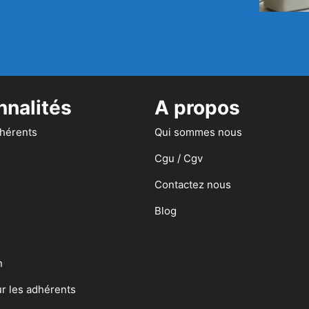
nnalités
A propos
dhérents
Qui sommes nous
Cgu / Cgv
Contactez nous
Blog
n
ur les adhérents