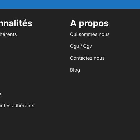
nnalités
A propos
dhérents
Qui sommes nous
Cgu / Cgv
Contactez nous
Blog
n
ur les adhérents