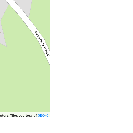
utors.
Tiles courtesy of
GEO-6