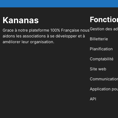
Kananas
Fonctio
Gestion des a
Grace à notre plateforme 100% Française nous
aidons les associations à se développer et à
Billetterie
améliorer leur organisation.
Planification
Comptabilité
Site web
Communicatio
Application po
API