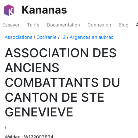
Kananas
Essayer
Tarifs
Documentation
Connexion
Blog
Associations
/
Occitanie
/
12
/
Argences en aubrac
ASSOCIATION DES
ANCIENS
COMBATTANTS DU
CANTON DE STE
GENEVIEVE
/
Waldec : W122003834