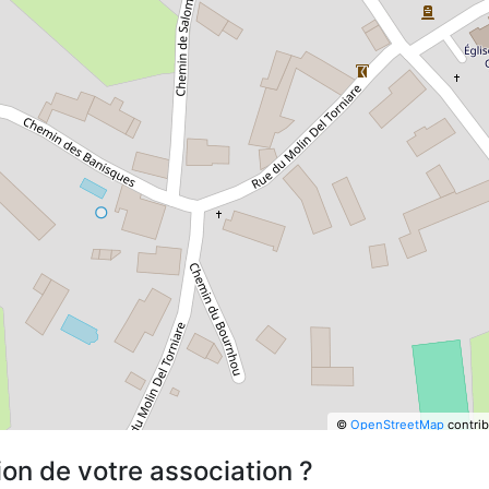
©
OpenStreetMap
contrib
ion de votre association ?