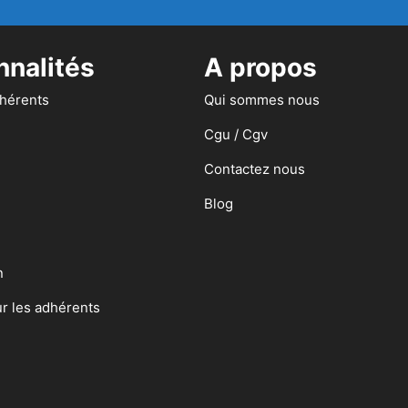
nnalités
A propos
dhérents
Qui sommes nous
Cgu / Cgv
Contactez nous
Blog
n
ur les adhérents