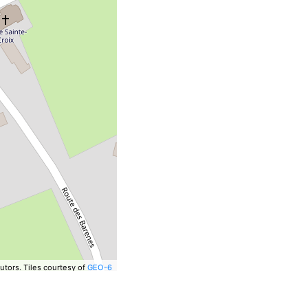
utors.
Tiles courtesy of
GEO-6