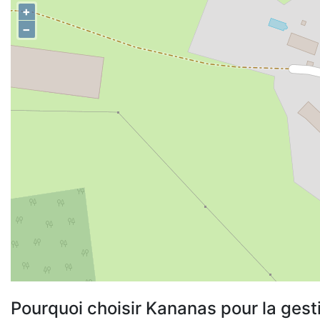
+
−
Pourquoi choisir Kananas pour la gest