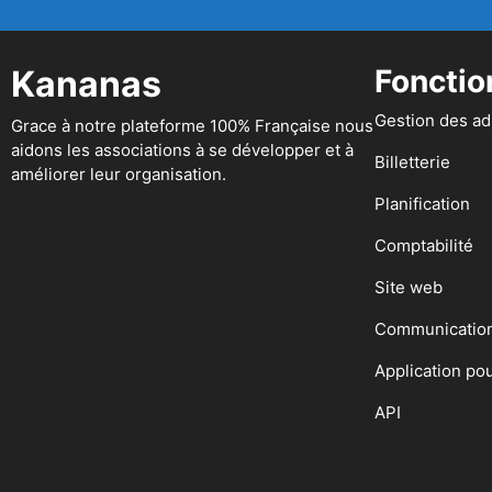
Kananas
Fonctio
Gestion des a
Grace à notre plateforme 100% Française nous
aidons les associations à se développer et à
Billetterie
améliorer leur organisation.
Planification
Comptabilité
Site web
Communicatio
Application po
API