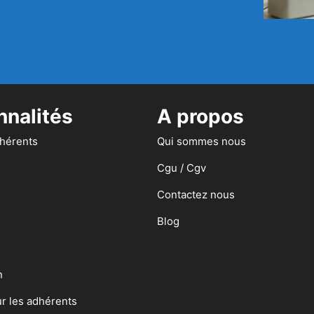
nnalités
A propos
dhérents
Qui sommes nous
Cgu / Cgv
Contactez nous
Blog
n
ur les adhérents