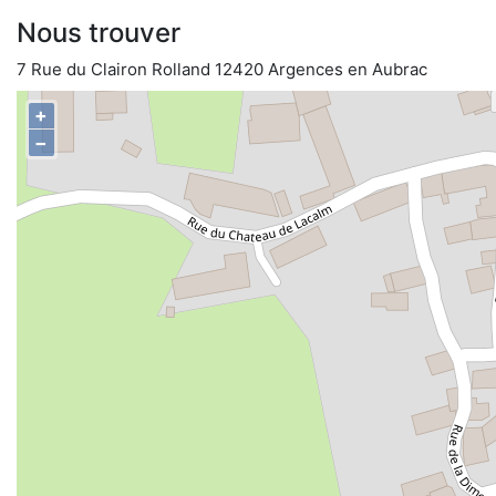
Nous trouver
7 Rue du Clairon Rolland 12420 Argences en Aubrac
+
−