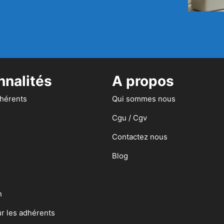
nnalités
A propos
dhérents
Qui sommes nous
Cgu / Cgv
Contactez nous
Blog
n
ur les adhérents