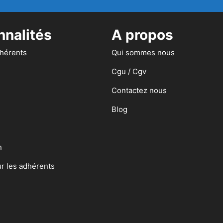
nnalités
A propos
dhérents
Qui sommes nous
Cgu / Cgv
Contactez nous
Blog
n
ur les adhérents