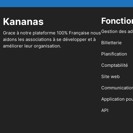
Kananas
Fonctio
Gestion des a
Grace à notre plateforme 100% Française nous
aidons les associations à se développer et à
Billetterie
améliorer leur organisation.
Planification
Comptabilité
Site web
Communicatio
Application po
API