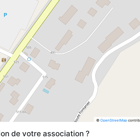
©
OpenStreetMap
contrib
ion de votre association ?